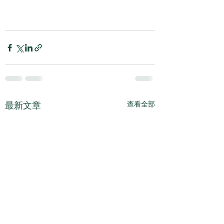
最新文章
查看全部