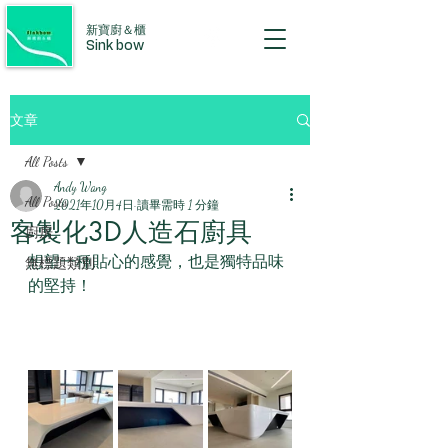
新寶廚＆櫃
Sink bow
文章
All Posts
Andy Wang
All Posts
2021年10月4日
讀畢需時 1 分鐘
客製化3D人造石廚具
廚房
想望一種貼心的感覺，也是獨特品味
無標題類別
的堅持！