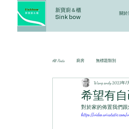
新寶廚＆櫃
關於
Sink bow
All Posts
廚房
無標題類別
Wang andy
2023年7
希望有自
對於家的佈置我們跟
https://video.wixstatic.