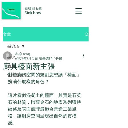
新寶廚＆櫃
Sink bow
文章
All Posts
Andy Wang
All Posts
2025年1月12日
讀畢需時 1 分鐘
廚具檯面新主張
廚房
對於廚房空間的規劃您想讓「檯面」
無標題類別
扮演什麼樣的角色？
這片看似混凝土的檯面，其實是石英
石的材質，愷薩金石的地表系列獨特
紋路及表面處理最適合營造工業風
格，讓廚房空間呈現出自然的質樸
感。