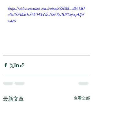
https://video.wixstatic.com/video/e52b88_db6130
a9e3784b30a76b04359521868e/1080p/mp4/fil
e.mp4
最新文章
查看全部