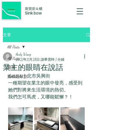
新寶廚＆櫃
Sink bow
文章
All Posts
Andy Wang
All Posts
2021年11月28日
讀畢需時 1 分鐘
業主的眼睛在說話
廚房
Location｜北市吳興街
無標題類別
一種期望在業主的眼中發亮，感受到
她們對將來生活環境的熱切。
我們怎可馬虎，又哪能鬆懈？！