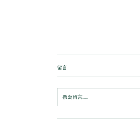
留言
撰寫留言......
一眼就愛上的藍 💙