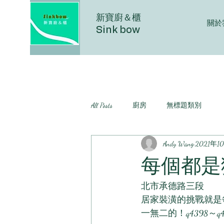
新寶廚＆櫃
關於
Sink bow
All Posts
廚房
無標題類別
Andy Wang
2021年1
每個都是
北市承德路三段
居家裝潢的挑戰就是
一無二的！q4398～q4