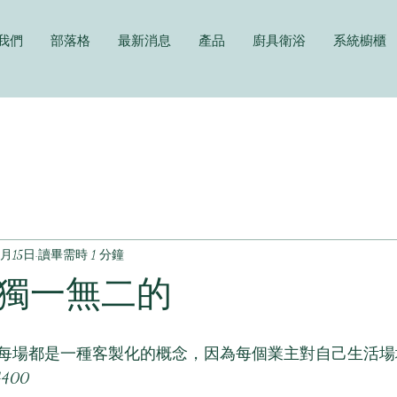
我們
部落格
最新消息
產品
廚具衛浴
系統櫥櫃
0月15日
讀畢需時 1 分鐘
獨一無二的
每場都是一種客製化的概念，因為每個業主對自己生活場
400