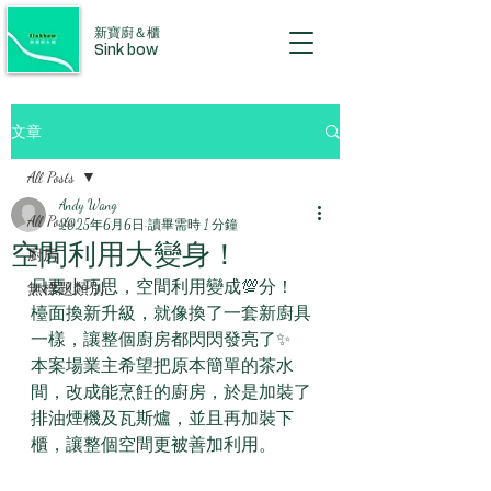
新寶廚＆櫃
Sink bow
文章
All Posts
Andy Wang
All Posts
2025年6月6日
讀畢需時 1 分鐘
空間利用大變身！
廚房
只要小巧思，空間利用變成💯分！
無標題類別
檯面換新升級，就像換了一套新廚具
一樣，讓整個廚房都閃閃發亮了✨
本案場業主希望把原本簡單的茶水
間，改成能烹飪的廚房，於是加裝了
排油煙機及瓦斯爐，並且再加裝下
櫃，讓整個空間更被善加利用。