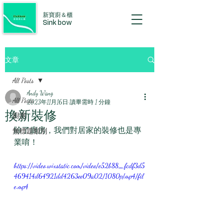
新寶廚＆櫃
Sink bow
文章
All Posts
Andy Wang
All Posts
2023年11月16日
讀畢需時 1 分鐘
換新裝修
廚房
除了廚房，我們對居家的裝修也是專
無標題類別
業唷！
https://video.wixstatic.com/video/e52b88_fcdf3d5
469414d64921dd4263ee09a02/1080p/mp4/fil
e.mp4